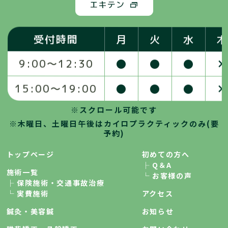
受付時間
月
火
水
木
●
●
●
×
9:00〜12:30
●
●
●
×
15:00〜19:00
※スクロール可能です
※木曜日、土曜日午後はカイロプラクティックのみ(要
予約)
トップページ
初めての方へ
├ Q＆A
施術一覧
└ お客様の声
├ 保険施術・交通事故治療
└ 実費施術
アクセス
鍼灸・美容鍼
お知らせ