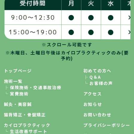
受付時間
月
火
水
木
●
●
●
×
9:00〜12:30
●
●
●
×
15:00〜19:00
※スクロール可能です
※木曜日、土曜日午後はカイロプラクティックのみ(要
予約)
トップページ
初めての方へ
├ Q＆A
施術一覧
└ お客様の声
├ 保険施術・交通事故治療
└ 実費施術
アクセス
鍼灸・美容鍼
お知らせ
猫背矯正・骨盤矯正
お問い合わせ
カイロプラクティック
プライバシーポリシー
└ 生活改善サポート